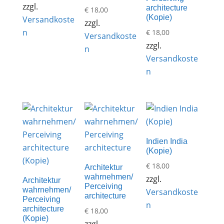
zzgl.
architecture
€
18,00
(Kopie)
Versandkoste
zzgl.
n
€
18,00
Versandkoste
zzgl.
n
Versandkoste
n
Indien India
(Kopie)
€
18,00
Architektur
wahrnehmen/
zzgl.
Architektur
Perceiving
wahrnehmen/
Versandkoste
architecture
Perceiving
n
architecture
€
18,00
(Kopie)
zzgl.