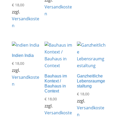
€
18,00
Versandkoste
zzgl.
n
Versandkoste
n
Indien India
€
18,00
zzgl.
Bauhaus im
Ganzheitliche
Versandkoste
Kontext /
Lebensraumge
n
Bauhaus in
staltung
Context
€
18,00
€
18,00
zzgl.
zzgl.
Versandkoste
Versandkoste
n